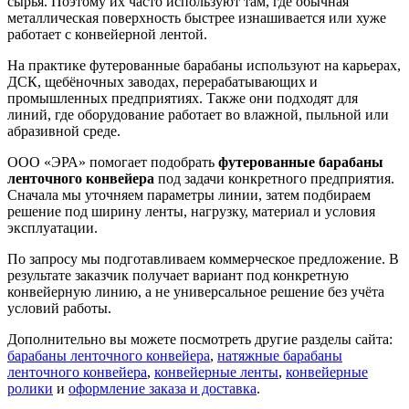
сырья. Поэтому их часто используют там, где обычная
металлическая поверхность быстрее изнашивается или хуже
работает с конвейерной лентой.
На практике футерованные барабаны используют на карьерах,
ДСК, щебёночных заводах, перерабатывающих и
промышленных предприятиях. Также они подходят для
линий, где оборудование работает во влажной, пыльной или
абразивной среде.
ООО «ЭРА» помогает подобрать
футерованные барабаны
ленточного конвейера
под задачи конкретного предприятия.
Сначала мы уточняем параметры линии, затем подбираем
решение под ширину ленты, нагрузку, материал и условия
эксплуатации.
По запросу мы подготавливаем коммерческое предложение. В
результате заказчик получает вариант под конкретную
конвейерную линию, а не универсальное решение без учёта
условий работы.
Дополнительно вы можете посмотреть другие разделы сайта:
барабаны ленточного конвейера
,
натяжные барабаны
ленточного конвейера
,
конвейерные ленты
,
конвейерные
ролики
и
оформление заказа и доставка
.