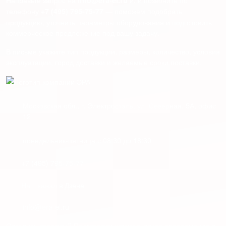
телефону
— поможем подобрать
+7 (495) 795-75-77
продукцию, уточнить параметры оборудования и подготовить
коммерческое предложение под вашу задачу.
В письме укажите тип продукции, размеры, количество, условия
эксплуатации, город доставки и желаемые сроки поставки.
Московская обл., г. Электросталь, ул. Северная, 5А, офис
12
понедельник-пятница с 08:30 до 18:30
+7 (495) 795-75-77
Наш канал в Дзене
info@era-el.ru
Остались вопросы? Подготовим коммерческое предложение и