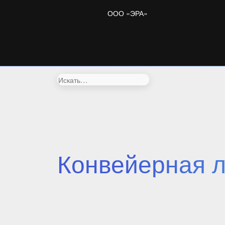
ООО «ЭРА»
Искать:
Конвейерная л