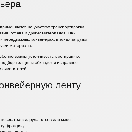
рьера
применяются на участках транспортировки
авия, отсева и других материалов. Они
и передвижных конвейерах, в зонах загрузки,
рузки материала.
обенно важны устойчивость к истиранию,
й подбор толщины обкладок и исправное
и очистителей.
конвейерную ленту
песок, гравий, руда, отсев или смесь;
оту фракции;
очность ленты;