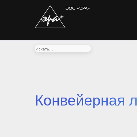
ООО «ЭРА»
Искать:
Конвейерная л