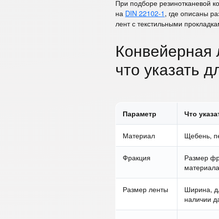
При подборе резинотканевой к
на
DIN 22102-1
, где описаны р
лент с текстильными прокладка
Конвейерная 
что указать д
Параметр
Что указа
Материал
Щебень, пе
Фракция
Размер фр
материал
Размер ленты
Ширина, д
наличии д